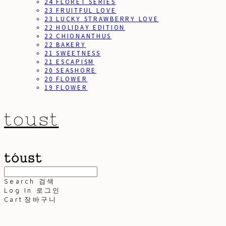
24 FLORET SERIES
23 FRUITFUL LOVE
23 LUCKY STRAWBERRY LOVE
22 HOLIDAY EDITION
22 CHIONANTHUS
22 BAKERY
21 SWEETNESS
21 ESCAPISM
20 SEASHORE
20 FLOWER
19 FLOWER
toust
Search
검색
Log In
로그인
Cart
장바구니